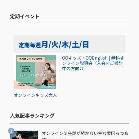
定期イベント​
月/火/木/土/日
定期
毎週
QQキッズ・QQEnglish | 無料オ
ンライン説明会（入会をご検討
中の方向け...
オンライン
キッズ
大人
人気記事ランキング​
オンライン英会話が続かない主な要因６つ＆