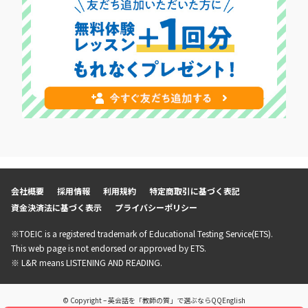
会社概要
採用情報
利用規約
特定商取引に基づく表記
資金決済法に基づく表示
プライバシーポリシー
※TOEIC is a registered trademark of Educational Testing Service(ETS).
This web page is not endorsed or approved by ETS.
※ L&R means LISTENING AND READING.
© Copyright – 英会話を「教師の質」で選ぶならQQEnglish