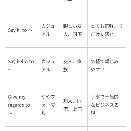
カジュ
親しい友
とても気軽、く
Say hi to 〜
アル
人、同僚
だけた感じ
Say hello to
カジュ
友人、家
気軽で親しみ
〜
アル
族
やすい
Give my
ややフ
丁寧で一般的
知人、同
regards to
ォーマ
なビジネス表
僚、上司
〜
ル
現