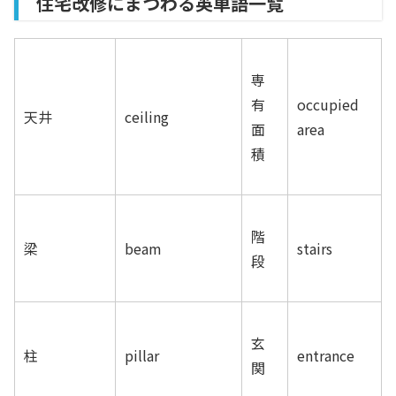
住宅改修にまつわる英単語一覧
専
有
occupied
天井
ceiling
面
area
積
階
梁
beam
stairs
段
玄
柱
pillar
entrance
関