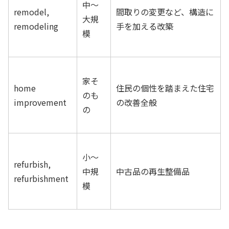
中〜
remodel,
間取りの変更など、構造に
大規
remodeling
手を加える改築
模
家そ
home
住民の個性を踏まえた住宅
のも
improvement
の改善全般
の
小〜
refurbish,
中規
中古品の再生整備品
refurbishment
模