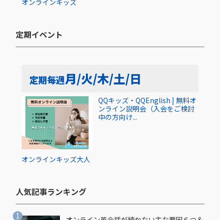
オンライン
キッズ
定期イベント​
月/火/木/土/日
定期
毎週
QQキッズ・QQEnglish | 無料オ
ンライン説明会（入会をご検討
中の方向け...
オンライン
キッズ
大人
人気記事ランキング​
オンライン英会話が続かない主な要因６つ＆