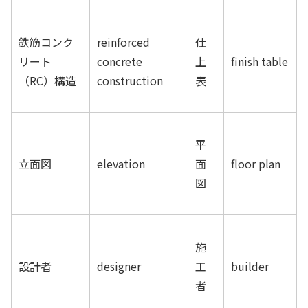
鉄筋コンク
reinforced
仕
リート
concrete
上
finish table
（RC）構造
construction
表
平
立面図
elevation
面
floor plan
図
施
設計者
designer
工
builder
者