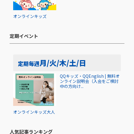
オンライン
キッズ
定期イベント​
月/火/木/土/日
定期
毎週
QQキッズ・QQEnglish | 無料オ
ンライン説明会（入会をご検討
中の方向け...
オンライン
キッズ
大人
人気記事ランキング​