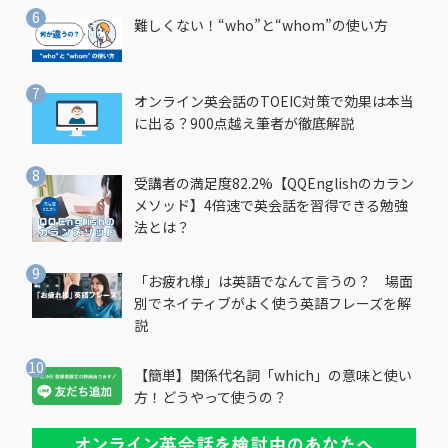
難しくない！“who”と“whom”の使い方
オンライン英会話のTOEIC対策で効果は本当
に出る？900点越え筆者が徹底解説
受講者の満足度82.2%【QQEnglishのカラン
メソッド】4倍速で英会話を習得できる勉強
法とは？
「お疲れ様」は英語でなんて言うの？ 場面
別でネイティブがよく使う英語フレーズを解
説
【簡単】関係代名詞「which」の意味と使い
方！どうやって使うの？