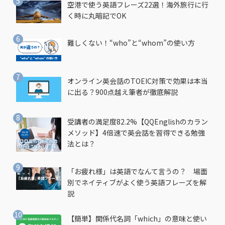
空港で使う英語フレーズ22選！海外旅行に行
く時に丸暗記でOK
難しくない！“who”と“whom”の使い方
オンライン英会話のTOEIC対策で効果は本当
に出る？900点越え筆者が徹底解説
受講者の満足度82.2%【QQEnglishのカラン
メソッド】4倍速で英会話を習得できる勉強
法とは？
「お疲れ様」は英語でなんて言うの？ 場面
別でネイティブがよく使う英語フレーズを解
説
【簡単】関係代名詞「which」の意味と使い