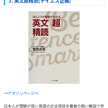
3. 英文超精読(テイエス企画)
→
アマゾンページへ
日本人が理解が弱い英語の文法項目を著者の鋭い解説で学