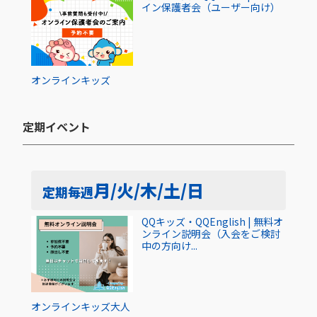
イン保護者会（ユーザー向け）
オンライン
キッズ
定期イベント​
月/火/木/土/日
定期
毎週
QQキッズ・QQEnglish | 無料オ
ンライン説明会（入会をご検討
中の方向け...
オンライン
キッズ
大人