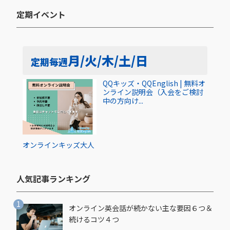
定期イベント​
月/火/木/土/日
定期
毎週
QQキッズ・QQEnglish | 無料オ
ンライン説明会（入会をご検討
中の方向け...
オンライン
キッズ
大人
人気記事ランキング​
オンライン英会話が続かない主な要因６つ＆
続けるコツ４つ