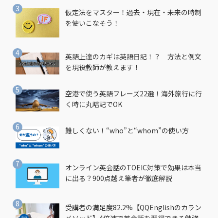
仮定法をマスター！過去・現在・未来の時制
を使いこなそう！
英語上達のカギは英語日記！？ 方法と例文
を現役教師が教えます！
空港で使う英語フレーズ22選！海外旅行に行
く時に丸暗記でOK
難しくない！“who”と“whom”の使い方
オンライン英会話のTOEIC対策で効果は本当
に出る？900点越え筆者が徹底解説
受講者の満足度82.2%【QQEnglishのカラン
メソッド】4倍速で英会話を習得できる勉強