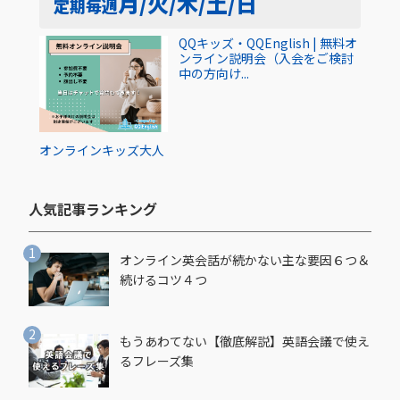
月/火/木/土/日
定期
毎週
QQキッズ・QQEnglish | 無料オ
ンライン説明会（入会をご検討
中の方向け...
オンライン
キッズ
大人
人気記事ランキング​
オンライン英会話が続かない主な要因６つ＆
続けるコツ４つ
もうあわてない【徹底解説】英語会議で使え
るフレーズ集