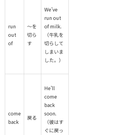
We’ve
run out
run
～を
of milk.
out
切ら
（牛乳を
of
す
切らして
しまいま
した。）
He’ll
come
back
come
soon.
戻る
back
（彼はす
ぐに戻っ