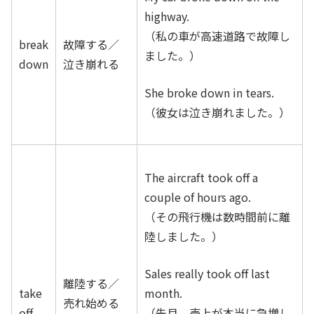
highway.
（私の車が高速道路で故障し
break
故障する／
ました。）
down
泣き崩れる
She broke down in tears.
（彼女は泣き崩れました。）
The aircraft took off a
couple of hours ago.
（その飛行機は数時間前に離
陸しました。）
Sales really took off last
離陸する／
take
month.
売れ始める
off
（先月、売上が本当に急増し