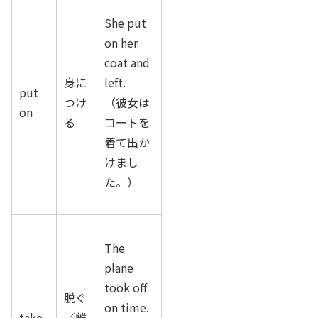
She put
on her
coat and
身に
left.
put
つけ
（彼女は
on
る
コートを
着て出か
けまし
た。）
The
plane
took off
脱ぐ
on time.
take
／離