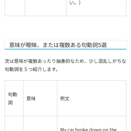
い。）
意味が曖昧、または複数ある句動詞5選
次は意味が複数あったり抽象的なため、少し混乱しがちな
句動詞を５つ紹介します。
句動
意味
例文
詞
My car broke down on the