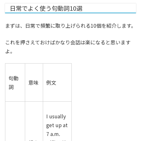
日常でよく使う句動詞10選
まずは、日常で頻繁に取り上げられる10個を紹介します。
これを押さえておけばかなり会話は楽になると思います
よ。
句動
意味
例文
詞
I usually
get up at
7 a.m.