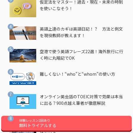
仮定法をマスター！過去・現在・未来の時制
を使いこなそう！
英語上達のカギは英語日記！？ 方法と例文
を現役教師が教えます！
空港で使う英語フレーズ22選！海外旅行に行
く時に丸暗記でOK
難しくない！“who”と“whom”の使い方
オンライン英会話のTOEIC対策で効果は本当
に出る？900点越え筆者が徹底解説
受講者の満足度82.2%【QQEnglishのカラン
体験レッスン2回あり
無料トライアルする
メソッド】4倍速で英会話を習得できる勉強