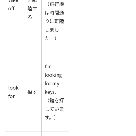
（飛行機
off
陸す
は時間通
る
りに離陸
しまし
た。）
I’m
looking
for my
look
探す
keys.
for
（鍵を探
していま
す。）