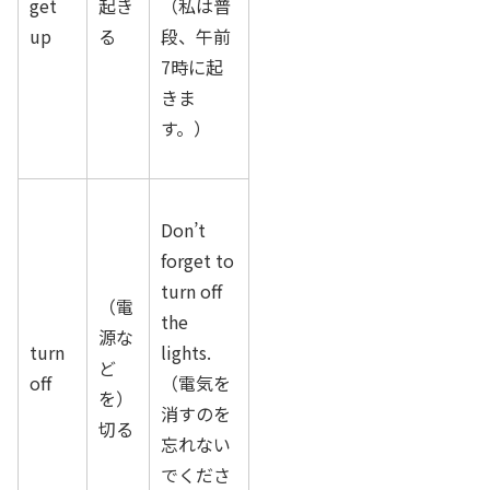
get
起き
（私は普
up
る
段、午前
7時に起
きま
す。）
Don’t
forget to
turn off
（電
the
源な
turn
lights.
ど
off
（電気を
を）
消すのを
切る
忘れない
でくださ