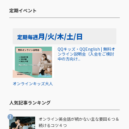
定期イベント​
月/火/木/土/日
定期
毎週
QQキッズ・QQEnglish | 無料オ
ンライン説明会（入会をご検討
中の方向け...
オンライン
キッズ
大人
人気記事ランキング​
オンライン英会話が続かない主な要因６つ＆
続けるコツ４つ