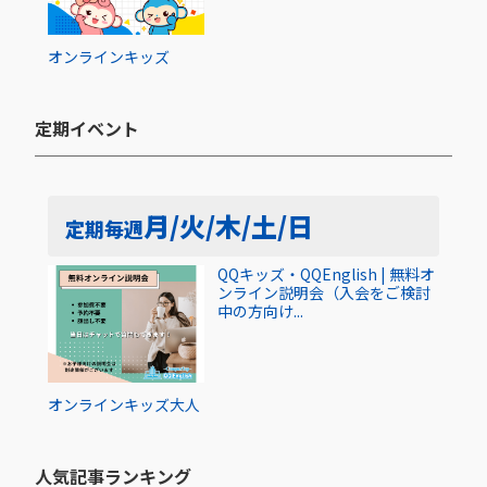
オンライン
キッズ
定期イベント​
月/火/木/土/日
定期
毎週
QQキッズ・QQEnglish | 無料オ
ンライン説明会（入会をご検討
中の方向け...
オンライン
キッズ
大人
人気記事ランキング​