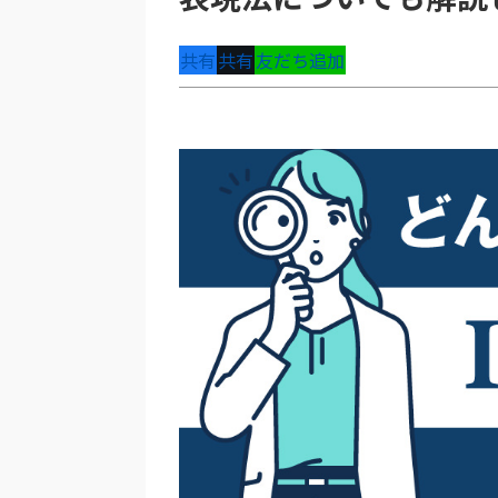
共有
共有
友だち追加