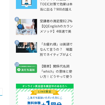
と
TOEIC対策で効果は本
当に出る？900点越え
筆者が徹底解説
受講者の満足度82.2%
【QQEnglishのカラン
メソッド】4倍速で英
会話を習得できる勉強
法とは？
「お疲れ様」は英語で
なんて言うの？ 場面
別でネイティブがよく
使う英語フレーズを解
説
【簡単】関係代名詞
「which」の意味と使
い方！どうやって使う
の？
い