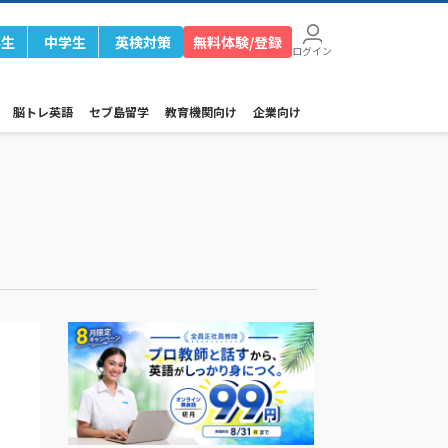
学生
中学生
英検対策
無料体験/登録
ログイン
脳トレ英語
セブ島留学
教育機関向け
企業向け