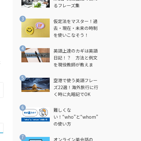
るフレーズ集
仮定法をマスター！過
去・現在・未来の時制
を使いこなそう！
英語上達のカギは英語
日記！？ 方法と例文
た
を現役教師が教えま
す！
空港で使う英語フレー
ズ22選！海外旅行に行
く時に丸暗記でOK
難しくな
い！“who”と“whom”
の使い方
オンライン英会話の