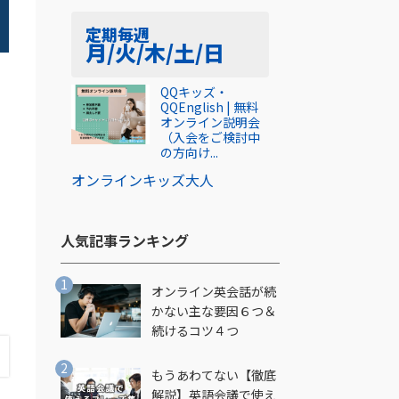
定期
毎週
月/火/木/土/日
QQキッズ・
QQEnglish | 無料
オンライン説明会
（入会をご検討中
の方向け...
オンライン
キッズ
大人
人気記事ランキング​
オンライン英会話が続
かない主な要因６つ＆
続けるコツ４つ
もうあわてない【徹底
解説】英語会議で使え