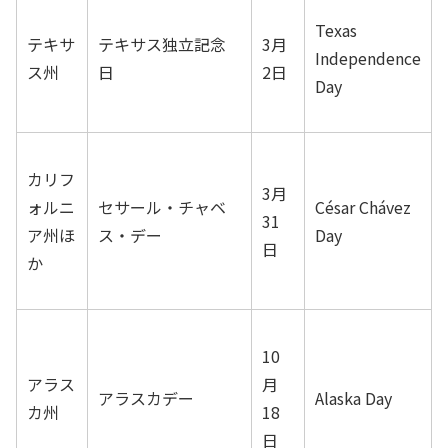
Texas
テキサ
テキサス独立記念
3月
Independence
ス州
日
2日
Day
カリフ
3月
ォルニ
セサール・チャベ
César Chávez
31
ア州ほ
ス・デー
Day
日
か
10
アラス
月
アラスカデー
Alaska Day
カ州
18
日