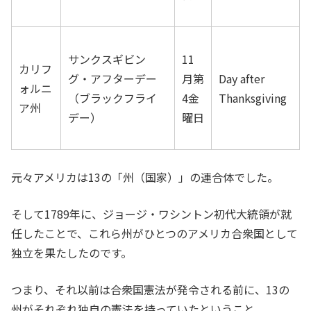
サンクスギビン
11
カリフ
グ・アフターデー
月第
Day after
ォルニ
（ブラックフライ
4金
Thanksgiving
ア州
デー）
曜日
元々アメリカは13の「州（国家）」の連合体でした。
そして1789年に、ジョージ・ワシントン初代大統領が就
任したことで、これら州がひとつのアメリカ合衆国として
独立を果たしたのです。
つまり、それ以前は合衆国憲法が発令される前に、13の
州がそれぞれ独自の憲法を持っていたということ。