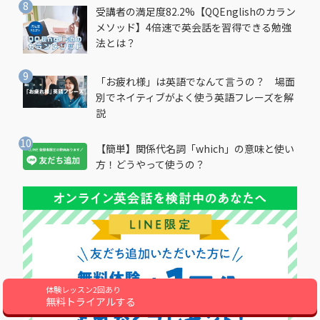
受講者の満足度82.2%【QQEnglishのカラン
メソッド】4倍速で英会話を習得できる勉強
法とは？
「お疲れ様」は英語でなんて言うの？ 場面
別でネイティブがよく使う英語フレーズを解
説
【簡単】関係代名詞「which」の意味と使い
方！どうやって使うの？
体験レッスン2回あり
無料トライアルする