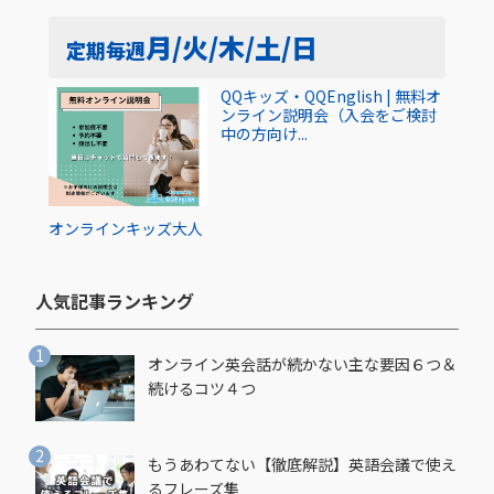
月/火/木/土/日
定期
毎週
QQキッズ・QQEnglish | 無料オ
ンライン説明会（入会をご検討
中の方向け...
オンライン
キッズ
大人
人気記事ランキング​
オンライン英会話が続かない主な要因６つ＆
続けるコツ４つ
もうあわてない【徹底解説】英語会議で使え
るフレーズ集