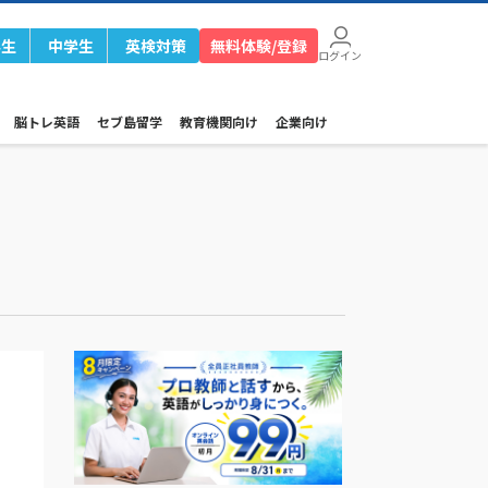
学生
中学生
英検対策
無料体験/登録
ログイン
脳トレ英語
セブ島留学
教育機関向け
企業向け