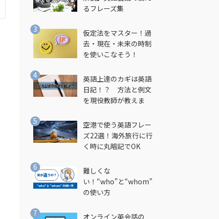
るフレーズ集
仮定法をマスター！過
去・現在・未来の時制
を使いこなそう！
英語上達のカギは英語
日記！？ 方法と例文
を現役教師が教えま
す！
空港で使う英語フレー
ズ22選！海外旅行に行
く時に丸暗記でOK
や
難しくな
い！“who”と“whom”
の使い方
家
オンライン英会話の