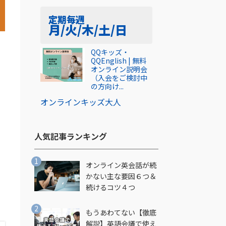
定期
毎週
月/火/木/土/日
QQキッズ・
QQEnglish | 無料
オンライン説明会
（入会をご検討中
の方向け...
オンライン
キッズ
大人
人気記事ランキング​
オンライン英会話が続
かない主な要因６つ＆
続けるコツ４つ
もうあわてない【徹底
解説】英語会議で使え