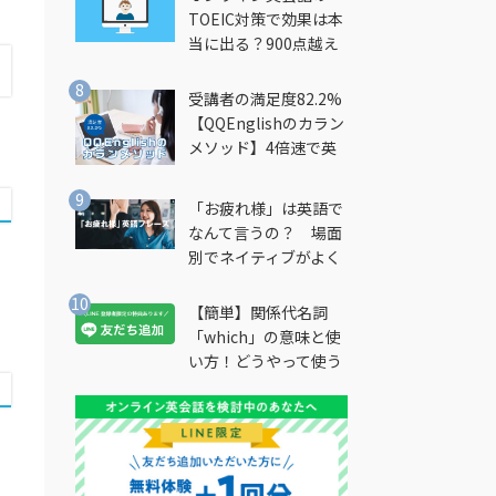
TOEIC対策で効果は本
当に出る？900点越え
筆者が徹底解説
受講者の満足度82.2%
【QQEnglishのカラン
メソッド】4倍速で英
会話を習得できる勉強
法とは？
「お疲れ様」は英語で
なんて言うの？ 場面
別でネイティブがよく
使う英語フレーズを解
説
【簡単】関係代名詞
「which」の意味と使
い方！どうやって使う
の？