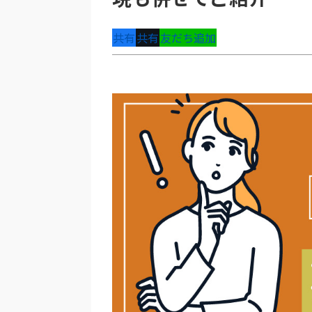
共有
共有
友だち追加