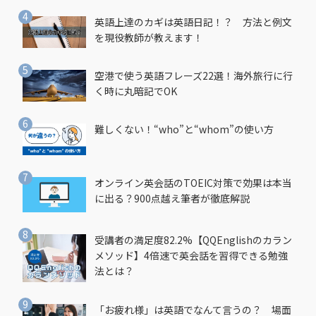
英語上達のカギは英語日記！？ 方法と例文
を現役教師が教えます！
空港で使う英語フレーズ22選！海外旅行に行
く時に丸暗記でOK
難しくない！“who”と“whom”の使い方
オンライン英会話のTOEIC対策で効果は本当
に出る？900点越え筆者が徹底解説
受講者の満足度82.2%【QQEnglishのカラン
メソッド】4倍速で英会話を習得できる勉強
法とは？
「お疲れ様」は英語でなんて言うの？ 場面