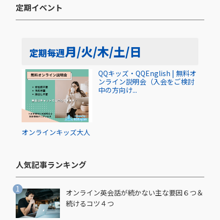
定期イベント​
月/火/木/土/日
定期
毎週
QQキッズ・QQEnglish | 無料オ
ンライン説明会（入会をご検討
中の方向け...
オンライン
キッズ
大人
人気記事ランキング​
オンライン英会話が続かない主な要因６つ＆
続けるコツ４つ