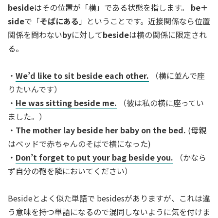
beside
はその位置が「横」である状態を指します。
be＋
side
で「
そばにある
」ということです。近接関係なら位置
関係を問わない
by
に対して
beside
は横の関係に限定され
る。
・
We’d like to sit beside each other.
（横に並んで座
りたいんです）
・
He was sitting beside me.
（彼は私の横に座ってい
ました。）
・
The mother lay beside her baby on the bed.
(母親
はベッドで赤ちゃんのそばで横になった)
・
Don’t forget to put your bag beside you.
（かなら
ず自分の鞄を隣においてください）
Besideとよく似た単語で besidesがありますが、これは違
う意味を持つ単語になるので混同しないように気を付けま