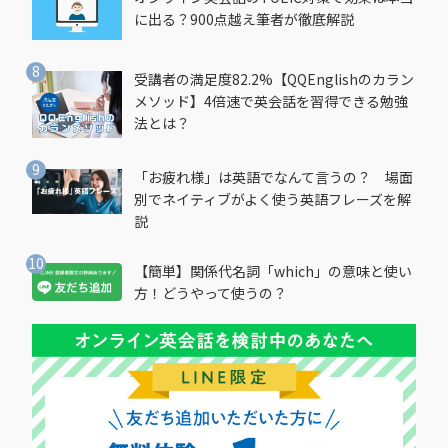
に出る？900点越え筆者が徹底解説
受講者の満足度82.2%【QQEnglishのカラン
メソッド】4倍速で英会話を習得できる勉強
法とは？
「お疲れ様」は英語でなんて言うの？ 場面
別でネイティブがよく使う英語フレーズを解
説
【簡単】関係代名詞「which」の意味と使い
方！どうやって使うの？