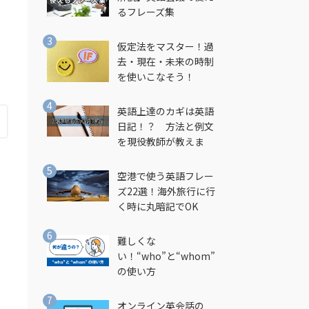
るフレーズ集
仮定法をマスター！過
去・現在・未来の時制
を使いこなそう！
英語上達のカギは英語
日記！？ 方法と例文
を現役教師が教えま
す！
空港で使う英語フレー
ズ22選！海外旅行に行
し
く時に丸暗記でOK
難しくな
い！“who”と“whom”
の使い方
オンライン英会話の