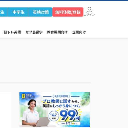
学生
中学生
英検対策
無料体験/登録
ログイン
脳トレ英語
セブ島留学
教育機関向け
企業向け