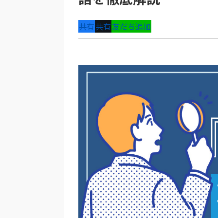
共有
共有
友だち追加