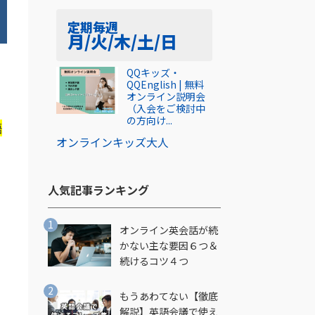
定期
毎週
月/火/木/土/日
QQキッズ・
QQEnglish | 無料
オンライン説明会
（入会をご検討中
の方向け...
語
オンライン
キッズ
大人
人気記事ランキング​
オンライン英会話が続
かない主な要因６つ＆
続けるコツ４つ
もうあわてない【徹底
解説】英語会議で使え