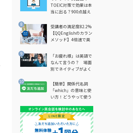
TOEIC対策で効果は本
当に出る？900点越え
筆者が徹底解説
受講者の満足度82.2%
【QQEnglishのカラン
メソッド】4倍速で英
会話を習得できる勉強
法とは？
「お疲れ様」は英語で
なんて言うの？ 場面
い
別でネイティブがよく
使う英語フレーズを解
説
【簡単】関係代名詞
「which」の意味と使
い方！どうやって使う
の？