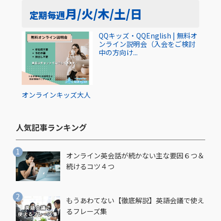
月/火/木/土/日
定期
毎週
QQキッズ・QQEnglish | 無料オ
ンライン説明会（入会をご検討
中の方向け...
オンライン
キッズ
大人
人気記事ランキング​
オンライン英会話が続かない主な要因６つ＆
続けるコツ４つ
もうあわてない【徹底解説】英語会議で使え
るフレーズ集