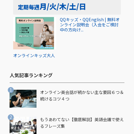
月/火/木/土/日
定期
毎週
QQキッズ・QQEnglish | 無料オ
ンライン説明会（入会をご検討
中の方向け...
オンライン
キッズ
大人
人気記事ランキング​
オンライン英会話が続かない主な要因６つ＆
続けるコツ４つ
もうあわてない【徹底解説】英語会議で使え
るフレーズ集