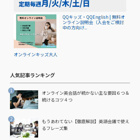
月/火/木/土/日
定期
毎週
QQキッズ・QQEnglish | 無料オ
ンライン説明会（入会をご検討
中の方向け...
オンライン
キッズ
大人
人気記事ランキング​
オンライン英会話が続かない主な要因６つ＆
続けるコツ４つ
もうあわてない【徹底解説】英語会議で使え
るフレーズ集