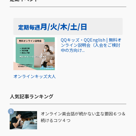
月/火/木/土/日
定期
毎週
QQキッズ・QQEnglish | 無料オ
ンライン説明会（入会をご検討
中の方向け...
オンライン
キッズ
大人
人気記事ランキング​
オンライン英会話が続かない主な要因６つ＆
続けるコツ４つ