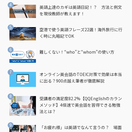
英語上達のカギは英語日記！？ 方法と例文
を現役教師が教えます！
空港で使う英語フレーズ22選！海外旅行に行
く時に丸暗記でOK
難しくない！“who”と“whom”の使い方
オンライン英会話のTOEIC対策で効果は本当
に出る？900点越え筆者が徹底解説
受講者の満足度82.2%【QQEnglishのカラン
メソッド】4倍速で英会話を習得できる勉強
法とは？
「お疲れ様」は英語でなんて言うの？ 場面