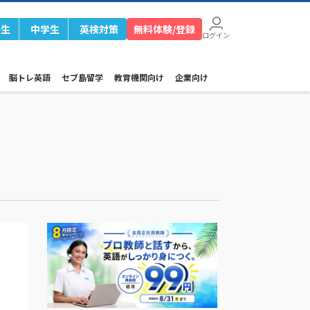
学生
中学生
英検対策
無料体験/登録
ログイン
脳トレ英語
セブ島留学
教育機関向け
企業向け