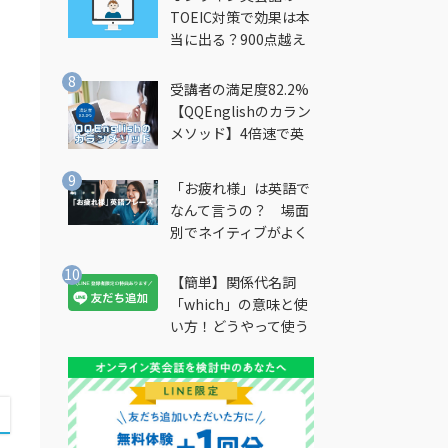
TOEIC対策で効果は本
の
当に出る？900点越え
筆者が徹底解説
受講者の満足度82.2%
【QQEnglishのカラン
メソッド】4倍速で英
会話を習得できる勉強
法とは？
「お疲れ様」は英語で
なんて言うの？ 場面
別でネイティブがよく
使う英語フレーズを解
説
【簡単】関係代名詞
「which」の意味と使
い方！どうやって使う
の？