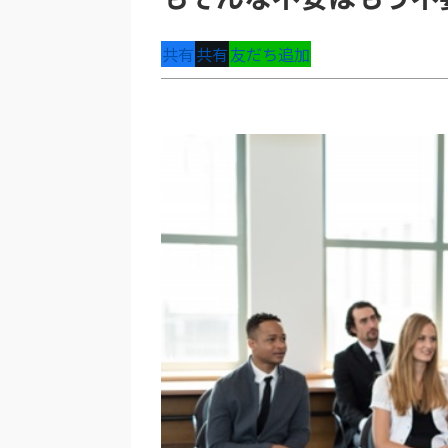
共有
共有
友だち追加