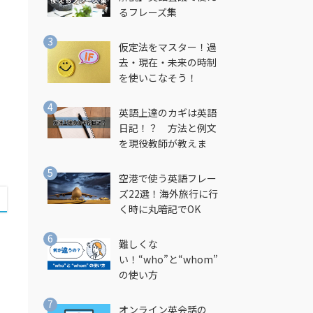
るフレーズ集
し
仮定法をマスター！過
去・現在・未来の時制
を使いこなそう！
英語上達のカギは英語
日記！？ 方法と例文
を現役教師が教えま
す！
空港で使う英語フレー
ズ22選！海外旅行に行
く時に丸暗記でOK
難しくな
い！“who”と“whom”
の使い方
オンライン英会話の