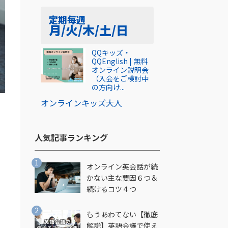
定期
毎週
月/火/木/土/日
QQキッズ・
QQEnglish | 無料
オンライン説明会
（入会をご検討中
の方向け...
オンライン
キッズ
大人
人気記事ランキング​
オンライン英会話が続
かない主な要因６つ＆
続けるコツ４つ
もうあわてない【徹底
解説】英語会議で使え