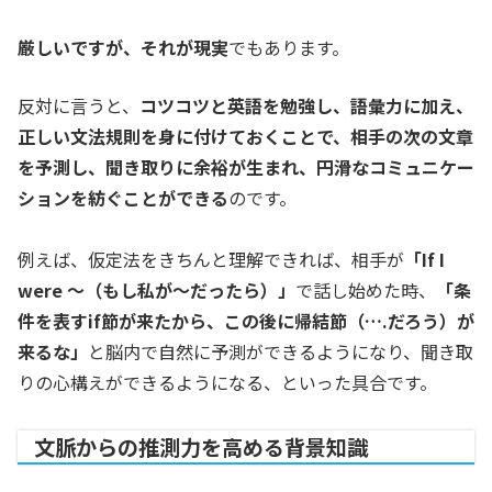
厳しいですが、それが現実
でもあります。
反対に言うと、
コツコツと英語を勉強し、語彙力に加え、
正しい文法規則を身に付けておくことで、相手の次の文章
を予測し、聞き取りに余裕が生まれ、円滑なコミュニケー
ションを紡ぐことができる
のです。
例えば、仮定法をきちんと理解できれば、相手が
「If I
were 〜（もし私が〜だったら）」
で話し始めた時、
「条
件を表すif節が来たから、この後に帰結節（….だろう）が
来るな」
と脳内で自然に予測ができるようになり、聞き取
りの心構えができるようになる、といった具合です。
文脈からの推測力を高める背景知識