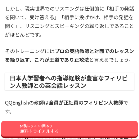
しかし、現実世界でのリスニングは圧倒的に「相手の発話
を聞いて、受け答える」「相手に投げかけ、相手の発話を
聞く」、リスニングとスピーキングの繰り返しであること
がほとんどです。
そのトレーニングには
プロの英語教師と対面でのレッスン
を繰り返す、これが王道であり正攻法
と言えるでしょう。
日本人学習者への指導経験が豊富なフィリピ
ン人教師との英会話レッスン
QQEnglishの教師は
全員が正社員のフィリピン人教師
で
す。
体験レッスン2回あり
仕事もプライベートも日本語で完結！という
無料トライアルする
EFL（English as a Foreign Language）
環境に身を置く