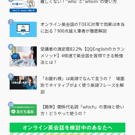
難しくない！“who”と“whom”の使い方
オンライン英会話のTOEIC対策で効果は本当
に出る？900点越え筆者が徹底解説
受講者の満足度82.2%【QQEnglishのカラン
メソッド】4倍速で英会話を習得できる勉強
法とは？
「お疲れ様」は英語でなんて言うの？ 場面
別でネイティブがよく使う英語フレーズを解
説
【簡単】関係代名詞「which」の意味と使い
方！どうやって使うの？