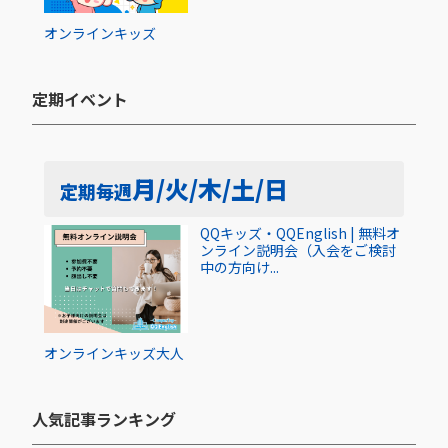
オンライン
キッズ
定期イベント​
月/火/木/土/日
定期
毎週
QQキッズ・QQEnglish | 無料オ
ンライン説明会（入会をご検討
中の方向け...
オンライン
キッズ
大人
人気記事ランキング​