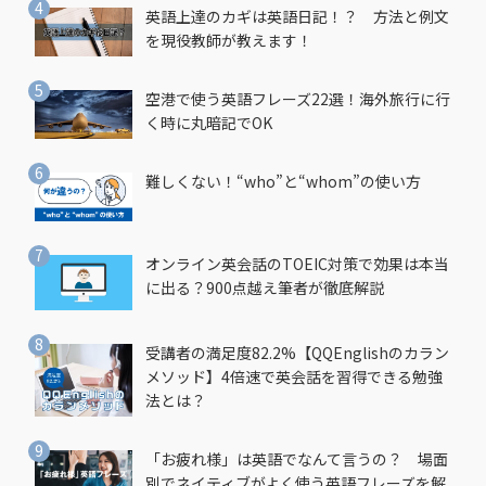
英語上達のカギは英語日記！？ 方法と例文
を現役教師が教えます！
空港で使う英語フレーズ22選！海外旅行に行
く時に丸暗記でOK
難しくない！“who”と“whom”の使い方
オンライン英会話のTOEIC対策で効果は本当
に出る？900点越え筆者が徹底解説
受講者の満足度82.2%【QQEnglishのカラン
メソッド】4倍速で英会話を習得できる勉強
法とは？
「お疲れ様」は英語でなんて言うの？ 場面
別でネイティブがよく使う英語フレーズを解