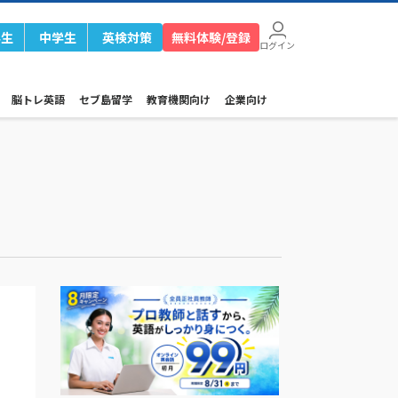
学生
中学生
英検対策
無料体験/登録
ログイン
脳トレ英語
セブ島留学
教育機関向け
企業向け