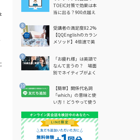
TOEIC対策で効果は本
当に出る？900点越え
ょ
筆者が徹底解説
受講者の満足度82.2%
【QQEnglishのカラン
れ
メソッド】4倍速で英
会話を習得できる勉強
法とは？
「お疲れ様」は英語で
に
なんて言うの？ 場面
別でネイティブがよく
使う英語フレーズを解
説
【簡単】関係代名詞
「which」の意味と使
い方！どうやって使う
の？