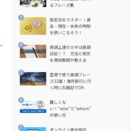
るフレーズ集
仮定法をマスター！過
去・現在・未来の時制
を使いこなそう！
英語上達のカギは英語
日記！？ 方法と例文
を現役教師が教えま
す！
空港で使う英語フレー
ズ22選！海外旅行に行
く時に丸暗記でOK
難しくな
い！“who”と“whom”
の使い方
オンライン英会話の