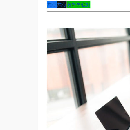
共有
共有
友だち追加