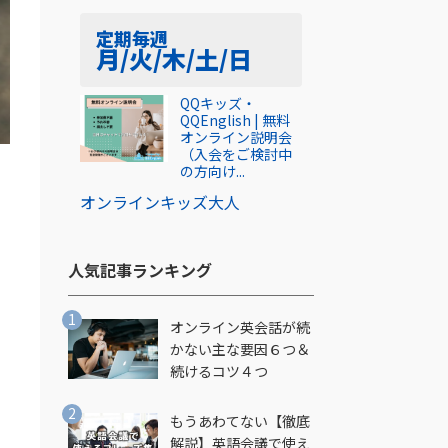
定期
毎週
月/火/木/土/日
QQキッズ・
QQEnglish | 無料
オンライン説明会
（入会をご検討中
の方向け...
オンライン
キッズ
大人
人気記事ランキング​
オンライン英会話が続
し
かない主な要因６つ＆
続けるコツ４つ
もうあわてない【徹底
解説】英語会議で使え