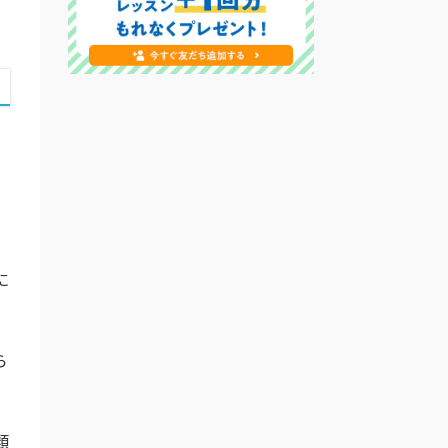
に
ら
類