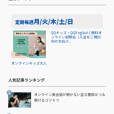
月/火/木/土/日
定期
毎週
QQキッズ・QQEnglish | 無料オ
ンライン説明会（入会をご検討
中の方向け...
オンライン
キッズ
大人
人気記事ランキング​
オンライン英会話が続かない主な要因６つ＆
続けるコツ４つ