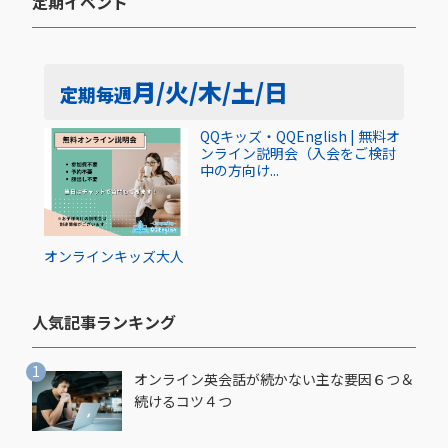
定期イベント​
月/火/木/土/日
定期
毎週
QQキッズ・QQEnglish | 無料オ
ンライン説明会（入会をご検討
中の方向け...
オンライン
キッズ
大人
人気記事ランキング​
オンライン英会話が続かない主な要因６つ＆
続けるコツ４つ