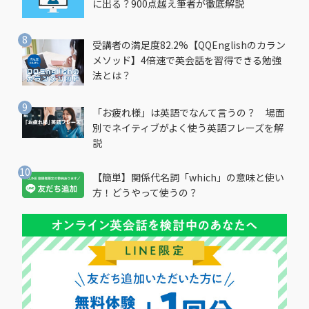
に出る？900点越え筆者が徹底解説
受講者の満足度82.2%【QQEnglishのカラン
メソッド】4倍速で英会話を習得できる勉強
法とは？
「お疲れ様」は英語でなんて言うの？ 場面
別でネイティブがよく使う英語フレーズを解
説
【簡単】関係代名詞「which」の意味と使い
方！どうやって使うの？