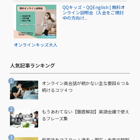
QQキッズ・QQEnglish | 無料オ
ンライン説明会（入会をご検討
中の方向け...
オンライン
キッズ
大人
人気記事ランキング​
オンライン英会話が続かない主な要因６つ＆
続けるコツ４つ
もうあわてない【徹底解説】英語会議で使え
るフレーズ集
仮定法をマスター！過去・現在・未来の時制