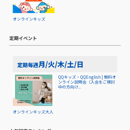
オンライン
キッズ
定期イベント​
月/火/木/土/日
定期
毎週
QQキッズ・QQEnglish | 無料オ
ンライン説明会（入会をご検討
中の方向け...
オンライン
キッズ
大人