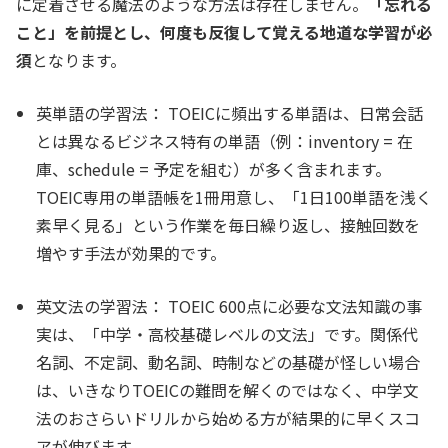
に定着させる魔法のような方法は存在しません。
「忘れる
こと」を前提とし、何度も反復して覚える地道な学習が必
須
となります。
英単語の学習法：
TOEICに頻出する単語は、日常会話
とは異なるビジネス特有の単語（例：inventory = 在
庫、schedule = 予定を組む）が多く含まれます。
TOEIC専用の単語帳を1冊用意し、「1日100単語を浅く
素早く見る」という作業を毎日繰り返し、接触回数を
増やす手法が効果的です。
英文法の学習法：
TOEIC 600点に必要な文法知識の事
実は、「中学・高校基礎レベルの文法」です。関係代
名詞、不定詞、動名詞、時制などの基礎が怪しい場合
は、いきなりTOEICの難問を解くのではなく、中学文
法のおさらいドリルから始める方が結果的に早くスコ
アが伸びます。