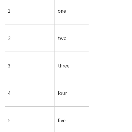
1
one
2
two
3
three
4
four
5
five