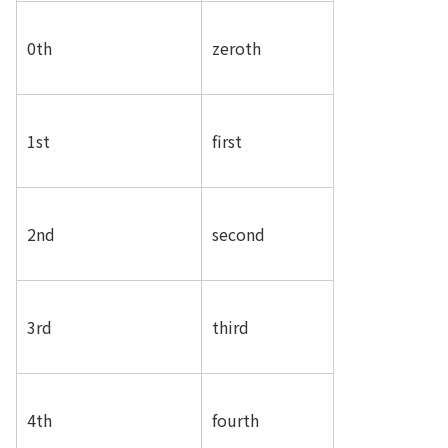
0th
zeroth
1st
first
2nd
second
3rd
third
4th
fourth