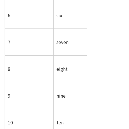
6
six
7
seven
8
eight
9
nine
10
ten