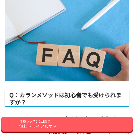
Q：カランメソッドは初心者でも受けられま
すか？
A：はい、カランメソッドは初心者の方でも受講可能で
体験レッスン2回あり
無料トライアルする
す。