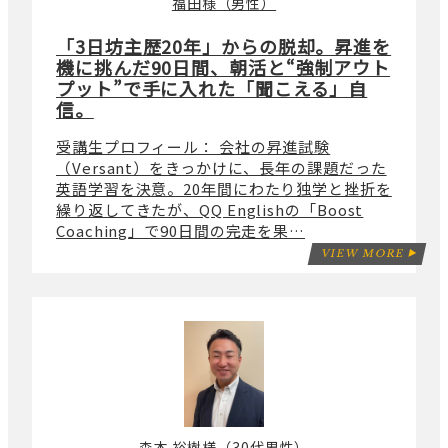
福田様（男性）
「3日坊主歴20年」からの脱却。昇進を
機に挑んだ90日間、朝活と“強制アウト
プット”で手に入れた「聞こえる」自
信。
受講生プロフィール： 会社の昇進試験
（Versant）をきっかけに、長年の課題だった
英語学習を決意。20年間にわたり独学と挫折を
繰り返してきたが、QQ Englishの「Boost
Coaching」で90日間の完走を果…
VIEW MORE
森本 裕樹様（30代男性）