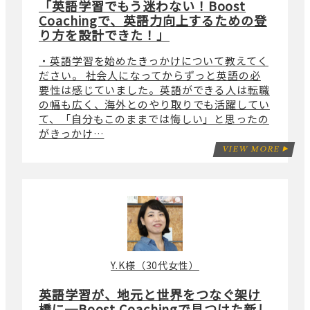
「英語学習でもう迷わない！Boost
Coachingで、英語力向上するための登
り方を設計できた！」
・英語学習を始めたきっかけについて教えてく
ださい。 社会人になってからずっと英語の必
要性は感じていました。英語ができる人は転職
の幅も広く、海外とのやり取りでも活躍してい
て、「自分もこのままでは悔しい」と思ったの
がきっかけ…
VIEW MORE
Y.K様（30代女性）
英語学習が、地元と世界をつなぐ架け
橋に─Boost Coachingで見つけた新し