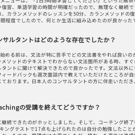
hingのメニューは、「1日5時間学習してください」といった無
や復習、単語学習の時間が明確だったので、無理なく継続で
は、カランメソッドのレッスンを50分、カランメソッドの復
2時間程度でしたので、何とか生活に組み込めたのが良かった
ンサルタントはどのような存在でしたか？
chingを始める前は、文法が特に苦手でどの文法書をやれば良い
ンメソッドのテキストでわからない文法箇所がある時、すぐに
ルタントに聞けて解決できたので良かったです。文法以外に
フィードバックも週次面談内で教えていただけたところが自
じております。日本人のコンサルタントの方に伴走いただき
Coachingの受講を終えてどうですか？
に継続できたのがホッとしました。そして、コーチング終了
ピーキングテストで17点も上げられたのは自分の勉強したこ