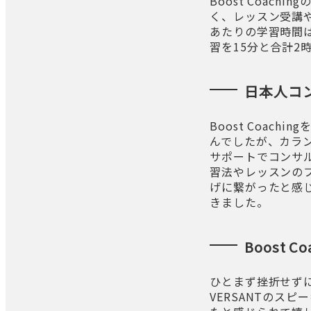
Boost Coac
く、レッスン受講
あたりの学習時間
習を15分と合計
日本人コ
Boost Coa
んでしたが、カラ
サポートでコンサ
習法やレッスンの
げに繋がったと感
きました。
Boost 
ひとまず挫折せず
VERSANTのス