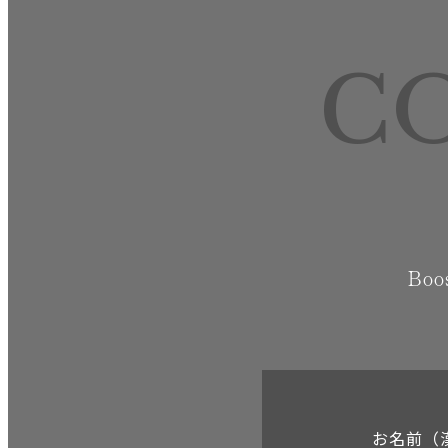
C
Bo
お名前（