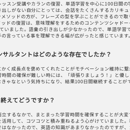
レッスン受講やカランの復習、単語学習を中心に100日間の
き出しがない自分にとっては、会話をたくさんするカリキュ
ンメソッドの方が、フレーズの型を学ぶことができるので取
ソッドの復習は、意味理解をするためのコンテンツシャドー
っていました。語彙の引き出しが少なかったので、単語学習
手の言っている事を理解できる幅が広がったと感じています
ンサルタントはどのような存在でしたか？
にかく成長点を褒めてくれたことがモチベーション維持に繋
習時間の確保が難しい時には、「頑張りましょう！」と優し
なきゃなという気持ちになり、結果100日間継続することが
を終えてどうですか？
両立するなかで、まとまった学習時間を確保することが大変
を活用して、コツコツと積み重ねるよう心がけていました。
ではなかったので、英語の知識があまりなかったのですが、