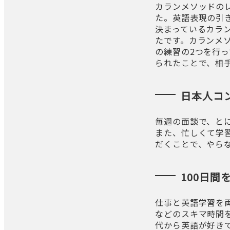
カランメソッドの
た。英語表現の引
決まっているカラ
たです。カランメ
の練習の2つを行
られたことで、相
日本人コ
毎週の面談で、と
また、忙しくて学
だくことで、やら
100日間
仕事と英語学習を
などのスキマ時間
代から英語が好き