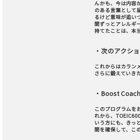
んかも、今は内容
のある言葉として
るけど意味が追い
間ずっとアレルギ
持てたことは、本
・次のアクショ
これからはカランメ
さらに鍛えていき
・Boost C
このプログラムを
れから、TOEIC
いう方にも、きっ
間を確保して、こ