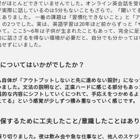
習がほとんどできていませんでした。オンライン英会話を受
が実際に話しているのは5分もないこともざらで。「聞いて
とありました。 一番の課題は「習慣化できないこと」と「
」の2つでした。実は、英語学習は20年ほど前からずっと「
いて。ここ5〜6年は子供が生まれたこともあって、完全に足
的に話さざるを得ない環境が必要だと、自分でも分かっては
出せずにいました。
についてはいかがでしたか？
ム自体が「アウトプットしないと先に進めない設計」になっ
いました。文法の説明など、正直ハードに感じる部分もあっ
践的な内容にシフトしていくにつれて、手応えをつかめるよ
えてる」という感覚が少しずつ積み重なっていく感じです。
保するために工夫したこと/意識したことはあり
振り切りました。夜は飲み会や急な仕事など、他人のスケジ