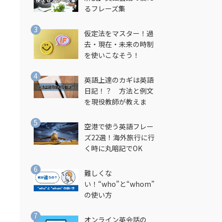
るフレーズ集
仮定法をマスター！過
去・現在・未来の時制
を使いこなそう！
英語上達のカギは英語
日記！？ 方法と例文
を現役教師が教えま
す！
空港で使う英語フレー
ズ22選！海外旅行に行
く時に丸暗記でOK
難しくな
い！“who”と“whom”
の使い方
オンライン英会話の