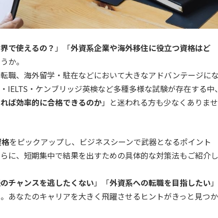
世界で使えるの？
」「
外資系企業や海外移住に役立つ資格はど
ょうか。
や転職、海外留学・駐在などにおいて大きなアドバンテージに
FL・IELTS・ケンブリッジ英検など多種多様な試験が存在する中
すれば効率的に合格できるのか
」
と迷われる方も少なくありませ
資格
をピックアップし、ビジネスシーンで武器となるポイント
さらに、短期集中で結果を出すための具体的な対策法もご紹介
任のチャンスを逃したくない
」「
外資系への転職を目指したい
い。あなたのキャリアを大きく飛躍させるヒントがきっと見つか