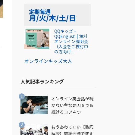
定期
毎週
月/火/木/土/日
QQキッズ・
QQEnglish | 無料
オンライン説明会
な
（入会をご検討中
の方向け...
、
オンライン
キッズ
大人
人気記事ランキング​
し
オンライン英会話が続
かない主な要因６つ＆
続けるコツ４つ
」
もうあわてない【徹底
解説】英語会議で使え