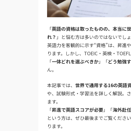
「
英語の資格は取ったものの、本当に
れ？
」
と悩む方は多いのではないでし
英語力を客観的に示す“資格”は、昇進
ります。しかし、TOEIC・英検・TOE
「
一体どれを選ぶべきか
」「
どう勉強
ん。
本記事では、
世界で通用する16の英語
や、試験形式・学習法を詳しく解説。
ます。
「
昇進で英語スコアが必要
」「
海外赴
という方は、ぜひ最後までご覧くださ
ります。