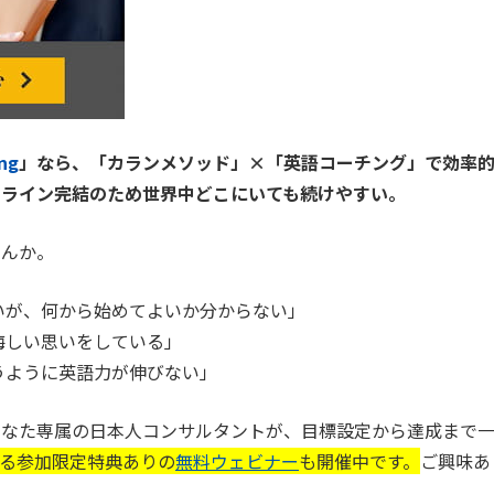
ng
」なら、「カランメソッド」×「英語コーチング」で効率
ンライン完結のため世界中どこにいても続けやすい。
せんか。
いが、何から始めてよいか分からない」
悔しい思いをしている」
うように英語力が伸びない」
あなた専属の日本人コンサルタントが、目標設定から達成まで
る参加限定特典ありの
無料ウェビナー
も開催中です。
ご興味あ
」