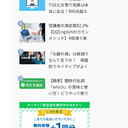
TOEIC対策で効果は本
当に出る？900点越え
筆者が徹底解説
受講者の満足度82.2%
【QQEnglishのカラン
メソッド】4倍速で英
的
会話を習得できる勉強
法とは？
「お疲れ様」は英語で
なんて言うの？ 場面
別でネイティブがよく
使う英語フレーズを解
説
【簡単】関係代名詞
「which」の意味と使
い方！どうやって使う
の？
一