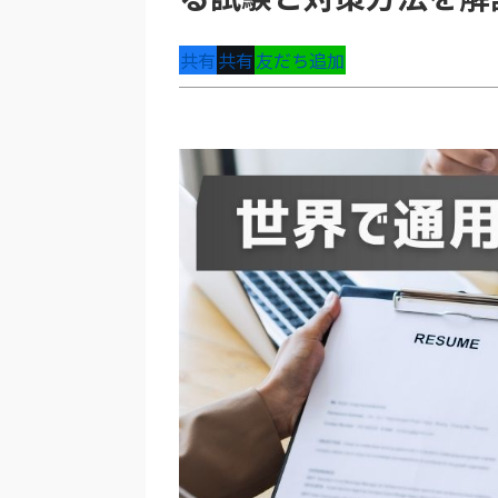
共有
共有
友だち追加