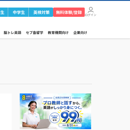
学生
中学生
英検対策
無料体験/登録
ログイン
脳トレ英語
セブ島留学
教育機関向け
企業向け