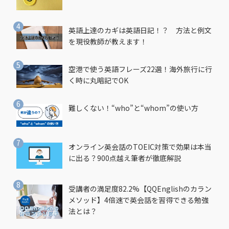
英語上達のカギは英語日記！？ 方法と例文
を現役教師が教えます！
空港で使う英語フレーズ22選！海外旅行に行
く時に丸暗記でOK
難しくない！“who”と“whom”の使い方
オンライン英会話のTOEIC対策で効果は本当
に出る？900点越え筆者が徹底解説
受講者の満足度82.2%【QQEnglishのカラン
メソッド】4倍速で英会話を習得できる勉強
法とは？