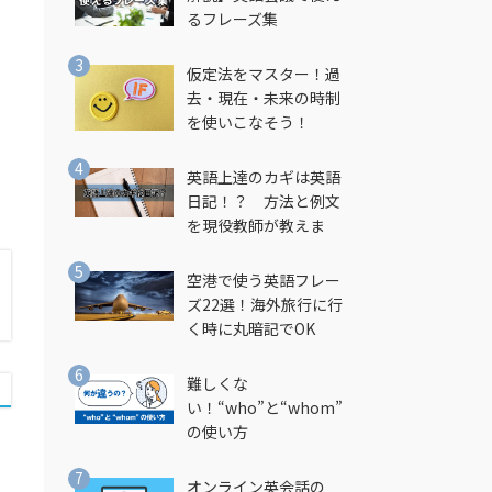
るフレーズ集
仮定法をマスター！過
去・現在・未来の時制
を使いこなそう！
な
英語上達のカギは英語
日記！？ 方法と例文
を現役教師が教えま
す！
空港で使う英語フレー
ズ22選！海外旅行に行
く時に丸暗記でOK
難しくな
い！“who”と“whom”
の使い方
オンライン英会話の