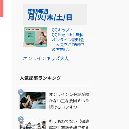
定期
毎週
月/火/木/土/日
QQキッズ・
QQEnglish | 無料
オンライン説明会
（入会をご検討中
の方向け...
オンライン
キッズ
大人
人気記事ランキング​
る
オンライン英会話が続
かない主な要因６つ＆
続けるコツ４つ
もうあわてない【徹底
解説】英語会議で使え