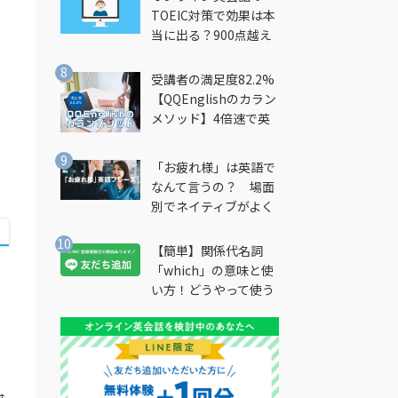
TOEIC対策で効果は本
当に出る？900点越え
筆者が徹底解説
受講者の満足度82.2%
【QQEnglishのカラン
メソッド】4倍速で英
会話を習得できる勉強
法とは？
「お疲れ様」は英語で
なんて言うの？ 場面
別でネイティブがよく
使う英語フレーズを解
説
【簡単】関係代名詞
「which」の意味と使
い方！どうやって使う
の？