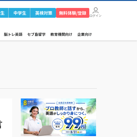
学生
中学生
英検対策
無料体験/登録
ログイン
脳トレ英語
セブ島留学
教育機関向け
企業向け
言