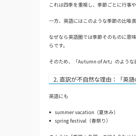
これは四季を重視し、季節ごとに行事や
一方、英語にはこのような季節の比喩
なぜなら英語圏では季節そのものに意
らです。
そのため、「Autumn of Art」
2. 直訳が不自然な理由：「英
英語にも
summer vacation（夏休み）
spring festival（春祭り）