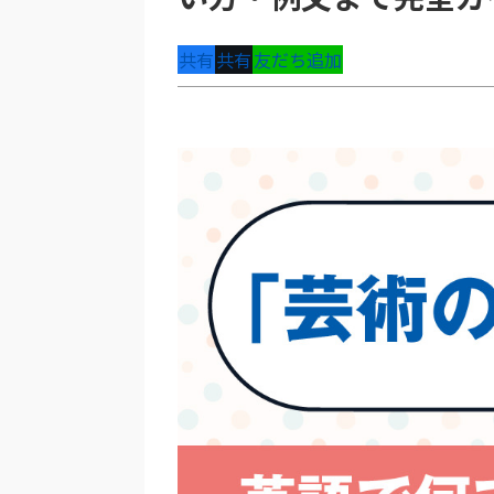
共有
共有
友だち追加