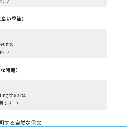
す。）
るのに良い季節）
seums.
す。）
ベストな時期）
ing the arts.
期です。）
説明する自然な例文