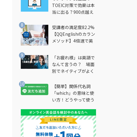
TOEIC対策で効果は本
当に出る？900点越え
筆者が徹底解説
受講者の満足度82.2%
【QQEnglishのカラン
メソッド】4倍速で英
会話を習得できる勉強
法とは？
ホ
「お疲れ様」は英語で
なんて言うの？ 場面
別でネイティブがよく
使う英語フレーズを解
説
【簡単】関係代名詞
「which」の意味と使
い方！どうやって使う
の？