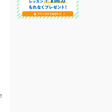
」
、
さ