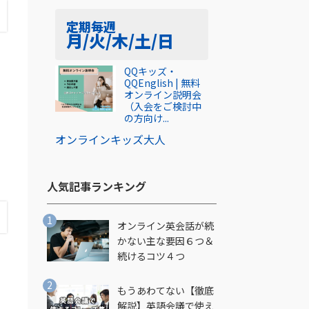
定期
毎週
月/火/木/土/日
で
QQキッズ・
QQEnglish | 無料
オンライン説明会
（入会をご検討中
の方向け...
オンライン
キッズ
大人
し
人気記事ランキング​
オンライン英会話が続
かない主な要因６つ＆
続けるコツ４つ
もうあわてない【徹底
解説】英語会議で使え