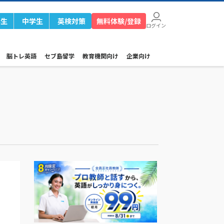
学生
中学生
英検対策
無料体験/登録
ログイン
脳トレ英語
セブ島留学
教育機関向け
企業向け