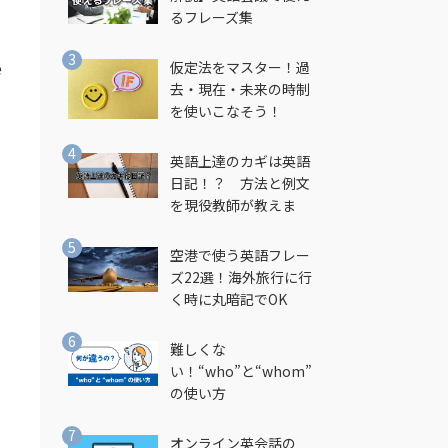
るフレーズ集
e
仮定法をマスター！過
去・現在・未来の時制
を使いこなそう！
英語上達のカギは英語
日記！？ 方法と例文
を現役教師が教えま
す！
空港で使う英語フレー
ズ22選！海外旅行に行
く時に丸暗記でOK
難しくな
い！“who”と“whom”
の使い方
オンライン英会話の