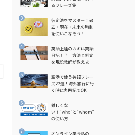
るフレーズ集
仮定法をマスター！過
去・現在・未来の時制
を使いこなそう！
英語上達のカギは英語
日記！？ 方法と例文
を現役教師が教えま
す！
空港で使う英語フレー
ズ22選！海外旅行に行
く時に丸暗記でOK
難しくな
い！“who”と“whom”
の使い方
オンライン英会話の