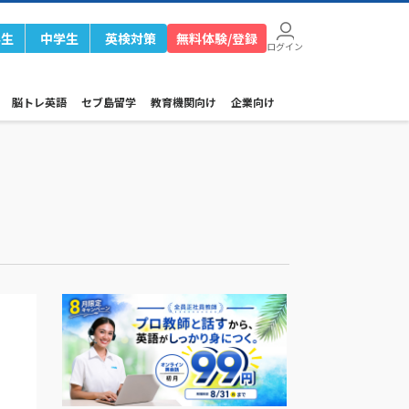
学生
中学生
英検対策
無料体験/登録
ログイン
脳トレ英語
セブ島留学
教育機関向け
企業向け