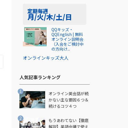
定期
毎週
月/火/木/土/日
QQキッズ・
QQEnglish | 無料
オンライン説明会
（入会をご検討中
の方向け...
オンライン
キッズ
大人
人気記事ランキング​
オンライン英会話が続
かない主な要因６つ＆
続けるコツ４つ
もうあわてない【徹底
解説】英語会議で使え