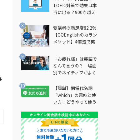
TOEIC対策で効果は本
当に出る？900点越え
筆者が徹底解説
受講者の満足度82.2%
【QQEnglishのカラン
メソッド】4倍速で英
会話を習得できる勉強
法とは？
「お疲れ様」は英語で
なんて言うの？ 場面
別でネイティブがよく
注
使う英語フレーズを解
説
【簡単】関係代名詞
「which」の意味と使
い方！どうやって使う
の？