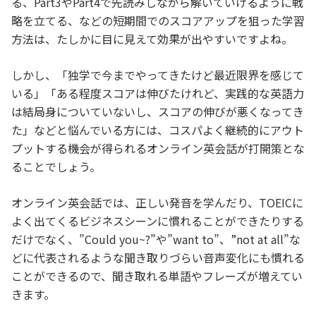
る、Part3やPart4で先読みしながら解いていけるように戦
略を立てる、などの短期間でのスコアアップを狙った学習
方法は、たしかに目に見えて効果が出やすいですよね。
しかし、「独学で今までやってきたけど最近限界を感じて
いる」「ある程度スコアは伸びたけれど、実践的な英語力
は結局身についていないし、スコアの伸びが悪くなってき
た」などと悩んでいる方には、コスパよく継続的にアウト
プットする機会が得られるオンライン英会話が打開策とな
ることでしょう。
オンライン英会話では、正しい発音を学んだり、TOEICに
よく出てくるビジネスシーンに慣れることができたりする
だけでなく、”Could you~?”や”want to”、”not at all”な
どに代表されるような聞き取りづらい音声変化にも慣れる
ことができるので、聞き取れる単語やフレーズが増えてい
きます。