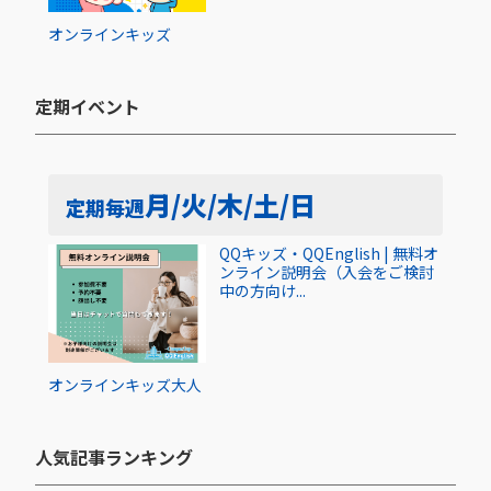
オンライン
キッズ
定期イベント​
月/火/木/土/日
定期
毎週
QQキッズ・QQEnglish | 無料オ
ンライン説明会（入会をご検討
中の方向け...
オンライン
キッズ
大人
人気記事ランキング​