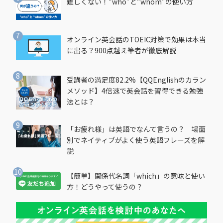
難しくない！“who”と“whom”の使い方
オンライン英会話のTOEIC対策で効果は本当
に出る？900点越え筆者が徹底解説
受講者の満足度82.2%【QQEnglishのカラン
メソッド】4倍速で英会話を習得できる勉強
法とは？
「お疲れ様」は英語でなんて言うの？ 場面
別でネイティブがよく使う英語フレーズを解
説
【簡単】関係代名詞「which」の意味と使い
方！どうやって使うの？