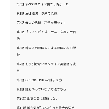
第2話
すべてはバイク便から始まった
ス
第3話
生徒激減「倒産の危機」
第4話
最大の危機「私達を売って」
第5話
「フィリピン式で学ぶ」究極の学習
法
第6話
韓国人の韓国人による韓国の為の学
校
第7話
もう引けないオンライン英会話を決
意
第8話
OPPORTUNITYの捕まえ方
第9話
誰もやっていない方法でやる
第10話
幽霊会員は期待しない
第11話
誰も気が付かなかった最大の弱点