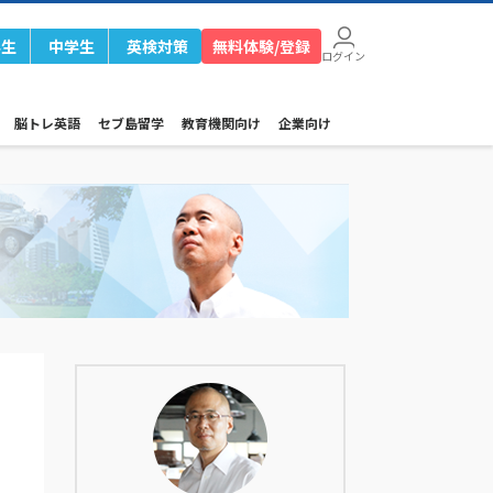
学生
中学生
英検対策
無料体験/登録
ログイン
脳トレ英語
セブ島留学
教育機関向け
企業向け