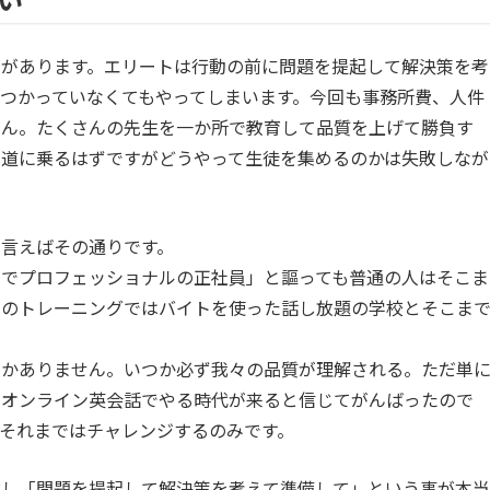
いがあります。エリートは行動の前に問題を提起して解決策を考
つかっていなくてもやってしまいます。今回も事務所費、人件
せん。たくさんの先生を一か所で教育して品質を上げて勝負す
軌道に乗るはずですがどうやって生徒を集めるのかは失敗しなが
言えばその通りです。
ンでプロフェッショナルの正社員」と謳っても普通の人はそこま
らのトレーニングではバイトを使った話し放題の学校とそこま
しかありません。いつか必ず我々の品質が理解される。ただ単
をオンライン英会話でやる時代が来ると信じてがんばったので
それまではチャレンジするのみです。
対し「問題を提起して解決策を考えて準備して」という事が本当