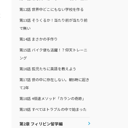
第12話
世界中どこにもない学校を作る
練
第13話
そうくるか！当たり前が当たり前
で無い
第14話
まさかの手作り
第15話
バイク便も活躍！？仰天トレーニ
ング
ジ
第16話
孤児たちに英語を教えよう
第17話
世の中に存在しない。朝5時に起き
て2年
第18話
4倍速メソッド「カランの奇跡」
第19話
すべてはトラブルの中で始まった
第2章 フィリピン留学編
ま