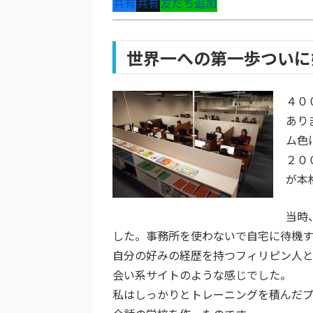
共有
共有
友だち追加
世界一への第一歩ついに
４０
あり
ム色
２０
が本
当時
した。事務所を使わないで自宅に待機
自分の好みの経歴を持つフィリピン人
会い系サイトのような感じでした。
私はしっかりとトレーニングを積んだ