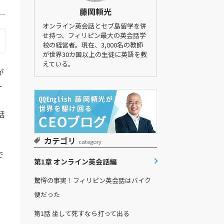
藤岡頼光
オンライン英会話とセブ島留学を併
せ持つ、フィリピン最大の英会話学
校の経営者。現在、3,000名の教師
が世界30カ国以上の生徒に英語を教
えている。
が
ー
話
カテゴリ
category
で
第1章 オンライン英会話編
驚愕の事実！フィリピン英会話はバイク
出
便だった
第1話
坐して死すなら打って出る