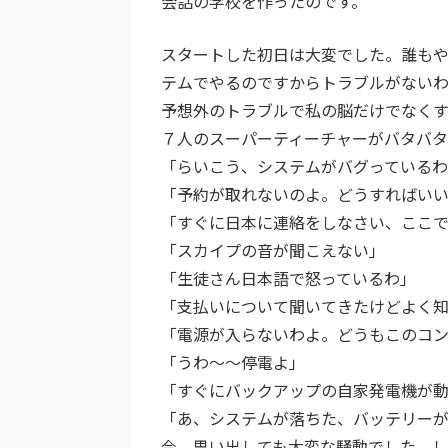
会話の学校を作ったのです。
スタートした初日は大変でした。誰も
テムでやるのですからトラブルがない
予想外のトラブルで私の脳だけでなくす
７人のスーパーティーチャーがバタバタ
「らいこう、システムがバグっている
「予約が取れないのよ。どうすればい
「すぐに日本に連絡をしなさい、ここで
「スカイプの音が聞こえない」
「生徒さん日本語で怒っているわ」
「支払いについて聞いてきたけどよく
「電源が入らないわよ。どうもこのコ
「うわ～～停電よ」
「すぐにバックアップの自家発電機が
「あ、システムが落ちた、バッテリー
今、思い出しても大変な騒動でした。