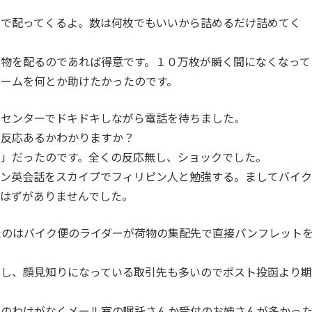
まで配ってくるよ。数は何枚でもいいから詰めるだけ詰めてく
物を配るのであれば得意です。１０万枚が瞬く間になくなって
ームを何とか助けたかったのです。
ンセンターでドキドキしながら電話を待ちました。
度反応あるかわかりますか？
ロ」だったのです。全くの反応無し、ショックでした。
イン英会話をスカイプでフィリピン人と勉強する。ましてバイク
はずがありませんでした。
たのはバイク便のライダーが荷物の集配先で直接パンフレット
るし、顔見知りになっている取引先も多いのでポスト投函より期
んのわけがなくメール室の嘱託さんか受付のお姉さんが多かっ