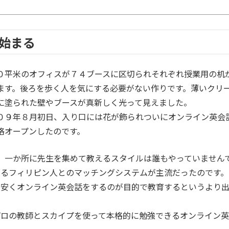
始まる
０平米のオフィスが７４ブースに区切られそれぞれ授業用の机
ます。後ろを歩く人を気にする必要がない作りです。薄いクリ
に塗られた壁やブースが真新しく光って見えました。
０９年８月初日、入り口には花が飾られついにオンライン英会
格オープンしたのです。
、一か所に先生を集めて教えるスタイルは誰もやっていません
するフィリピン人とのマッチングシステムが主流だったのです。
と安くオンライン英会話をするのが目的で教育するというより
プロの教師とスカイプを使って本格的に勉強できるオンライン英