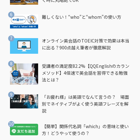
難しくない！“who”と“whom”の使い方
オンライン英会話のTOEIC対策で効果は本当
に出る？900点越え筆者が徹底解説
受講者の満足度82.2%【QQEnglishのカラン
メソッド】4倍速で英会話を習得できる勉強
法とは？
「お疲れ様」は英語でなんて言うの？ 場面
別でネイティブがよく使う英語フレーズを解
説
【簡単】関係代名詞「which」の意味と使い
方！どうやって使うの？