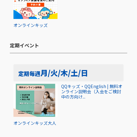
オンライン
キッズ
定期イベント​
月/火/木/土/日
定期
毎週
QQキッズ・QQEnglish | 無料オ
ンライン説明会（入会をご検討
中の方向け...
オンライン
キッズ
大人