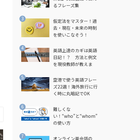
るフレーズ集
仮定法をマスター！過
去・現在・未来の時制
を使いこなそう！
ま
英語上達のカギは英語
日記！？ 方法と例文
を現役教師が教えま
す！
空港で使う英語フレー
ズ22選！海外旅行に行
く時に丸暗記でOK
難しくな
い！“who”と“whom”
の使い方
オンライン英会話の