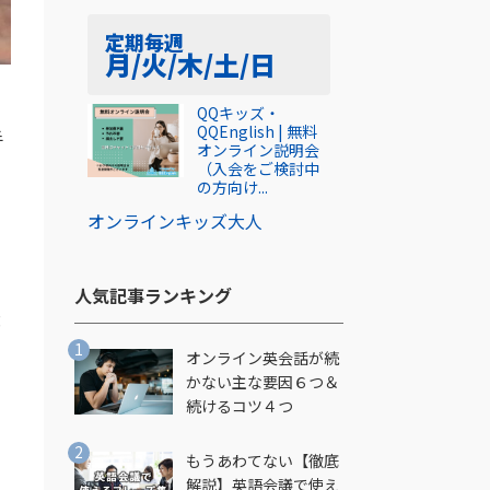
定期
毎週
月/火/木/土/日
QQキッズ・
QQEnglish | 無料
手
オンライン説明会
（入会をご検討中
の方向け...
る
オンライン
キッズ
大人
人気記事ランキング​
大
オンライン英会話が続
かない主な要因６つ＆
続けるコツ４つ
もうあわてない【徹底
解説】英語会議で使え