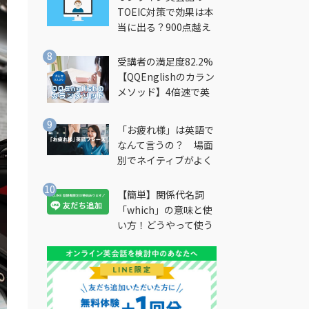
TOEIC対策で効果は本
当に出る？900点越え
筆者が徹底解説
受講者の満足度82.2%
【QQEnglishのカラン
メソッド】4倍速で英
会話を習得できる勉強
法とは？
「お疲れ様」は英語で
なんて言うの？ 場面
別でネイティブがよく
使う英語フレーズを解
説
【簡単】関係代名詞
「which」の意味と使
い方！どうやって使う
の？