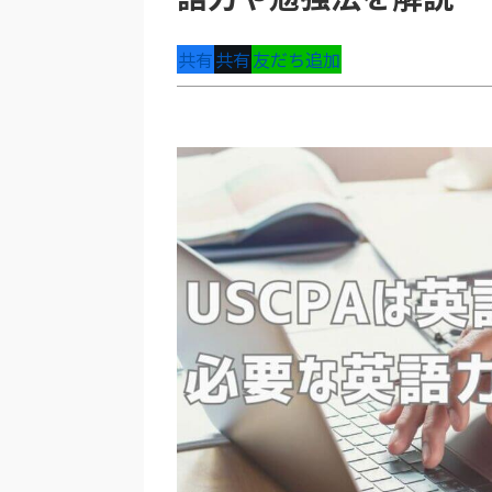
共有
共有
友だち追加