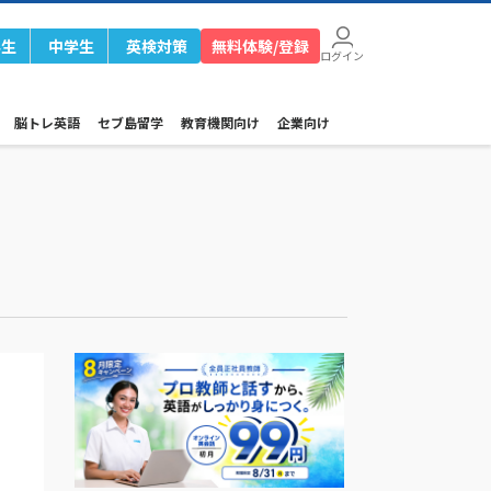
学生
中学生
英検対策
無料体験/登録
ログイン
脳トレ英語
セブ島留学
教育機関向け
企業向け