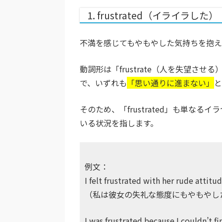
1. frustrated（イライラした）
不満を感じてもやもやした気持ちを抱えた時
動詞形は「frustrate（人を失望させる
で、いずれも
「思い通りに進まない」
と
そのため、「frustrated」も単な
いる状況を指します。
例文：
I felt frustrated with her rude attitud
（私は彼女の失礼な態度にもやもやし
I was frustrated because I couldn’t fi