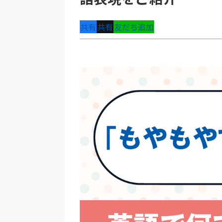
共有
共有
友だち追加