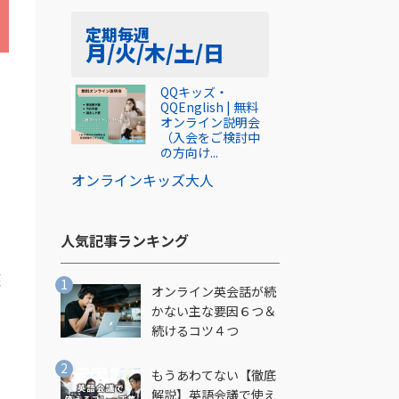
定期
毎週
月/火/木/土/日
QQキッズ・
QQEnglish | 無料
オンライン説明会
（入会をご検討中
の方向け...
オンライン
キッズ
大人
人気記事ランキング​
英
オンライン英会話が続
かない主な要因６つ＆
続けるコツ４つ
もうあわてない【徹底
解説】英語会議で使え