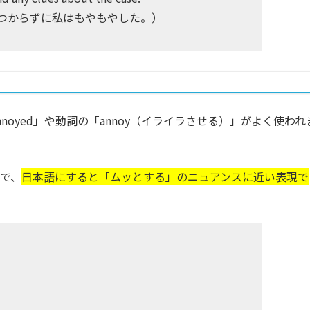
つからずに私はもやもやした。）
oyed」や動詞の「annoy（イライラさせる）」がよく使われ
語で、
日本語にすると「ムッとする」のニュアンスに近い表現
で
）