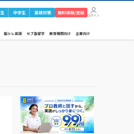
学生
中学生
英検対策
無料体験/登録
ログイン
脳トレ英語
セブ島留学
教育機関向け
企業向け