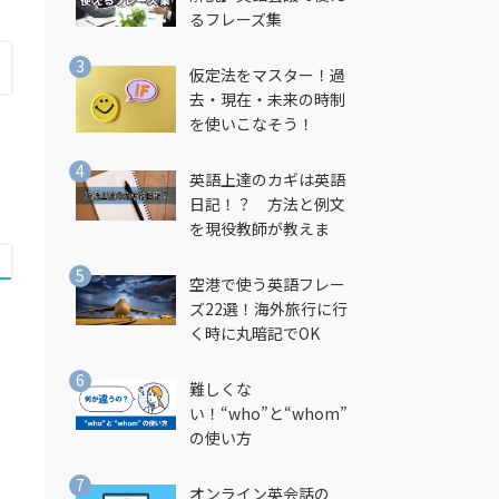
るフレーズ集
仮定法をマスター！過
去・現在・未来の時制
を使いこなそう！
英語上達のカギは英語
日記！？ 方法と例文
を現役教師が教えま
す！
空港で使う英語フレー
ズ22選！海外旅行に行
く時に丸暗記でOK
難しくな
い！“who”と“whom”
の使い方
オンライン英会話の