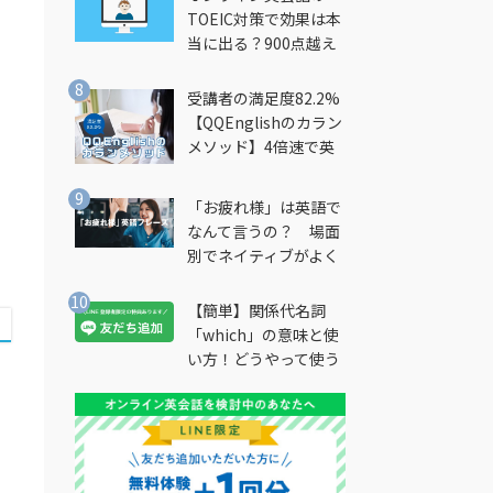
TOEIC対策で効果は本
当に出る？900点越え
筆者が徹底解説
受講者の満足度82.2%
【QQEnglishのカラン
メソッド】4倍速で英
会話を習得できる勉強
法とは？
「お疲れ様」は英語で
なんて言うの？ 場面
別でネイティブがよく
使う英語フレーズを解
説
【簡単】関係代名詞
「which」の意味と使
い方！どうやって使う
の？