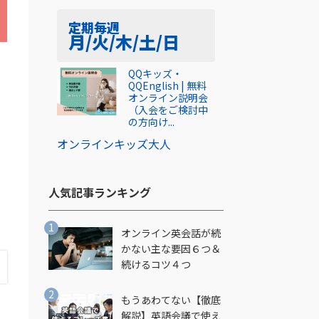
定期
毎週
月/火/木/土/日
QQキッズ・
QQEnglish | 無料
オンライン説明会
（入会をご検討中
の方向け...
オンライン
キッズ
大人
人気記事ランキング​
オンライン英会話が続
かない主な要因６つ＆
続けるコツ４つ
もうあわてない【徹底
解説】英語会議で使え