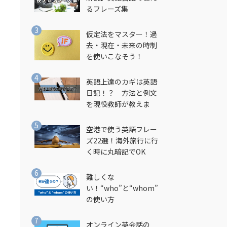
るフレーズ集
仮定法をマスター！過
去・現在・未来の時制
を使いこなそう！
英語上達のカギは英語
日記！？ 方法と例文
を現役教師が教えま
す！
空港で使う英語フレー
ズ22選！海外旅行に行
く時に丸暗記でOK
難しくな
い！“who”と“whom”
の使い方
オンライン英会話の