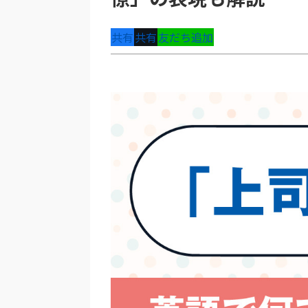
共有
共有
友だち追加