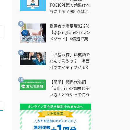
TOEIC対策で効果は本
い
当に出る？900点越え
筆者が徹底解説
受講者の満足度82.2%
【QQEnglishのカラン
メソッド】4倍速で英
会話を習得できる勉強
法とは？
「お疲れ様」は英語で
なんて言うの？ 場面
分
別でネイティブがよく
使う英語フレーズを解
説
【簡単】関係代名詞
「which」の意味と使
い方！どうやって使う
の？