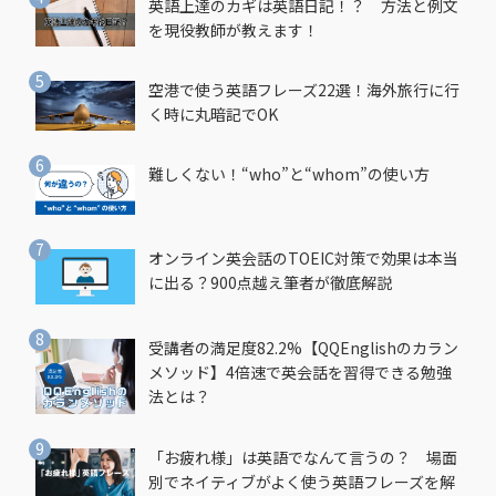
英語上達のカギは英語日記！？ 方法と例文
を現役教師が教えます！
空港で使う英語フレーズ22選！海外旅行に行
く時に丸暗記でOK
難しくない！“who”と“whom”の使い方
オンライン英会話のTOEIC対策で効果は本当
に出る？900点越え筆者が徹底解説
受講者の満足度82.2%【QQEnglishのカラン
メソッド】4倍速で英会話を習得できる勉強
法とは？
「お疲れ様」は英語でなんて言うの？ 場面
別でネイティブがよく使う英語フレーズを解