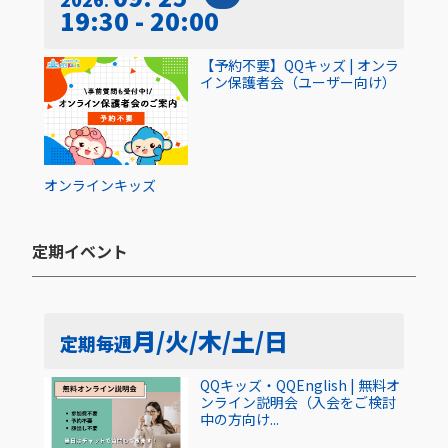
19:30 - 20:00
【予約不要】QQキッズ | オンラ
イン保護者会（ユーザー向け）
オンライン
キッズ
定期イベント​
月/火/木/土/日
定期
毎週
QQキッズ・QQEnglish | 無料オ
ンライン説明会（入会をご検討
中の方向け...