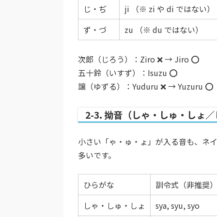
じ・ぢ
ji
（※ zi や di ではない）
ず・づ
zu
（※ du ではない）
次郎（じろう）：Ziro ❌ →
Jiro ⭕️
五十鈴（いすず）：Isuzu ⭕️
譲（ゆずる）：Yuduru ❌ →
Yuzuru ⭕️
2-3. 拗音（しゃ・しゅ・しょ
小さい「ゃ・ゅ・ょ」が入る音も、ネ
多いです。
ひらがな
訓令式（非推奨
しゃ・しゅ・しょ
sya, syu, syo