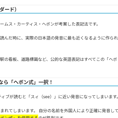
ンダード）
ームス・カーティス・ヘボンが考案した表記法です。
で読んだ時に、
実際の日本語の発音に最も近くなるように
作られ
駅の看板、道路標識など、
公的な英語表記はすべてこの「ヘボ
なら「ヘボン式」一択！
ィブが読むと「スィ（see）」に近い発音になってしまいます
読まれてしまいます。 自分の名前を外国人により正確に発音し
ヘボン式」を使用する
のが鉄則です。