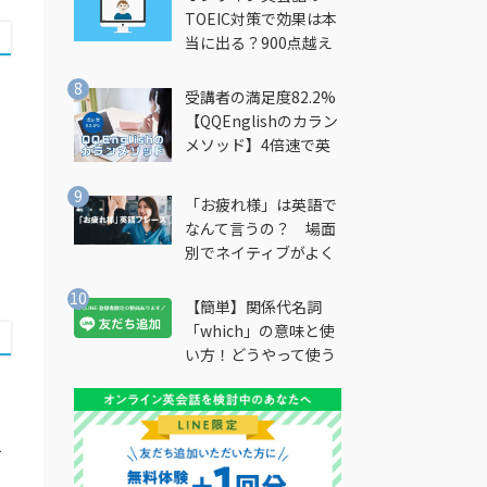
TOEIC対策で効果は本
当に出る？900点越え
筆者が徹底解説
受講者の満足度82.2%
【QQEnglishのカラン
メソッド】4倍速で英
会話を習得できる勉強
法とは？
「お疲れ様」は英語で
なんて言うの？ 場面
別でネイティブがよく
使う英語フレーズを解
説
【簡単】関係代名詞
「which」の意味と使
い方！どうやって使う
の？
。
て