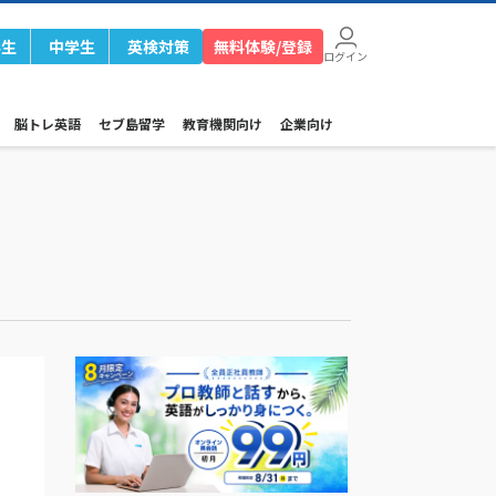
学生
中学生
英検対策
無料体験/登録
ログイン
脳トレ英語
セブ島留学
教育機関向け
企業向け