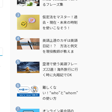
るフレーズ集
仮定法をマスター！過
去・現在・未来の時制
を使いこなそう！
い
英語上達のカギは英語
日記！？ 方法と例文
を現役教師が教えま
す！
空港で使う英語フレー
ら
ズ22選！海外旅行に行
く時に丸暗記でOK
難しくな
い！“who”と“whom”
の使い方
オンライン英会話の