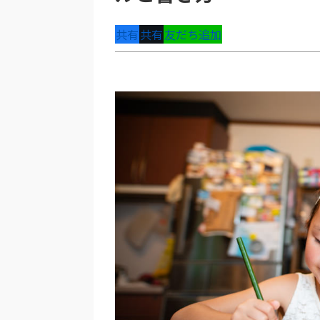
共有
共有
友だち追加