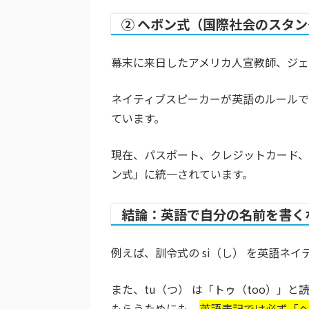
② ヘボン式（国際社会のスタ
幕末に来日したアメリカ人宣教師、ジェ
ネイティブスピーカーが英語のルール
ています。
現在、パスポート、クレジットカード、
ン式」に統一されています。
結論：英語で自分の名前を書く
例えば、訓令式の
si（し）
を英語ネイテ
また、
tu（つ）
は「トゥ（too）」と
もらうためにも、
英語表記では必ず「