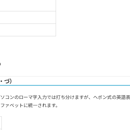
️
ぢ・づ）
パソコンのローマ字入力では打ち分けますが、ヘボン式の英語
ルファベットに統一
されます。