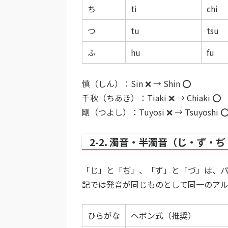
ち
ti
chi
つ
tu
tsu
ふ
hu
fu
慎（しん）：Sin ❌ →
Shin ⭕️
千秋（ちあき）：Tiaki ❌ →
Chiaki ⭕️
剛（つよし）：Tuyosi ❌ →
Tsuyoshi ⭕
2-2. 濁音・半濁音（じ・ず・
「じ」と「ぢ」、「ず」と「づ」は、
記では
発音が同じものとして同一のア
ひらがな
ヘボン式（推奨）