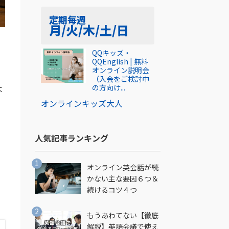
定期
毎週
月/火/木/土/日
の
QQキッズ・
QQEnglish | 無料
オンライン説明会
（入会をご検討中
よ
の方向け...
オンライン
キッズ
大人
人気記事ランキング​
オンライン英会話が続
かない主な要因６つ＆
続けるコツ４つ
もうあわてない【徹底
解説】英語会議で使え