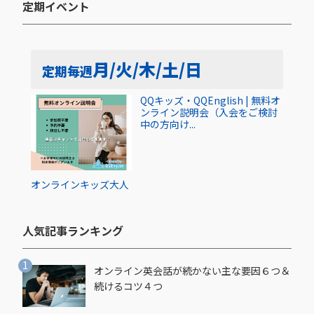
定期イベント​
月/火/木/土/日
定期
毎週
QQキッズ・QQEnglish | 無料オ
ンライン説明会（入会をご検討
中の方向け...
オンライン
キッズ
大人
人気記事ランキング​
オンライン英会話が続かない主な要因６つ＆
続けるコツ４つ