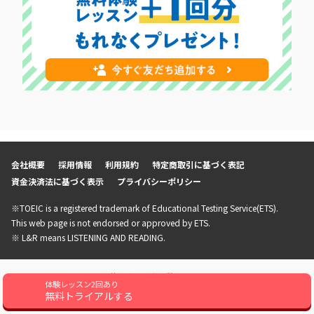
会社概要
採用情報
利用規約
特定商取引に基づく表記
資金決済法に基づく表示
プライバシーポリシー
※TOEIC is a registered trademark of Educational Testing Service(ETS).
This web page is not endorsed or approved by ETS.
※ L&R means LISTENING AND READING.
© Copyright – 英会話を「教師の質」で選ぶならQQEnglish
体験レッスン2回あり
無料トライアルする